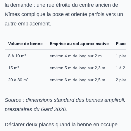
la demande : une rue étroite du centre ancien de
Nîmes complique la pose et oriente parfois vers un
autre emplacement.
Volume de benne
Emprise au sol approximative
Places 
8 à 10 m³
environ 4 m de long sur 2 m
1 place
15 m³
environ 5 m de long sur 2,3 m
1 à 2 pl
20 à 30 m³
environ 6 m de long sur 2,5 m
2 place
Source : dimensions standard des bennes ampliroll,
prestataires du Gard 2026.
Déclarer deux places quand la benne en occupe