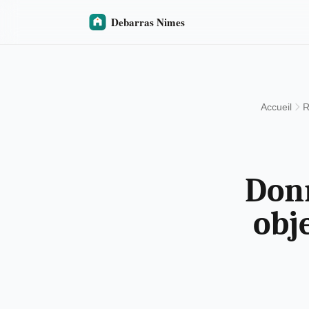
Accueil
R
Donn
obj