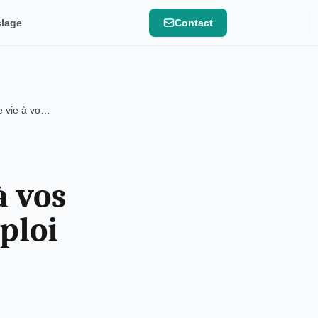
lage
Contact
Donner une seconde vie à vos objets : le guide du réemploi
à vos
ploi