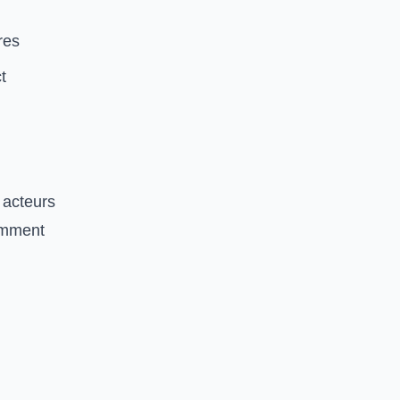
res
t
 acteurs
tamment