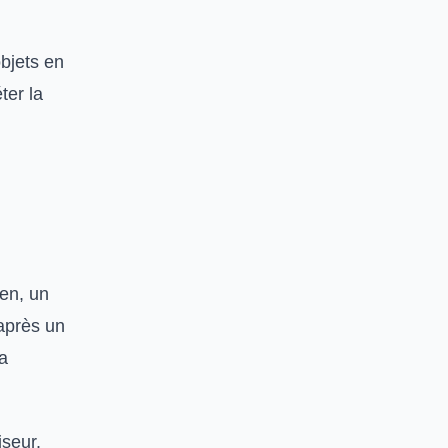
bjets en
ter la
ien, un
après un
a
iseur.