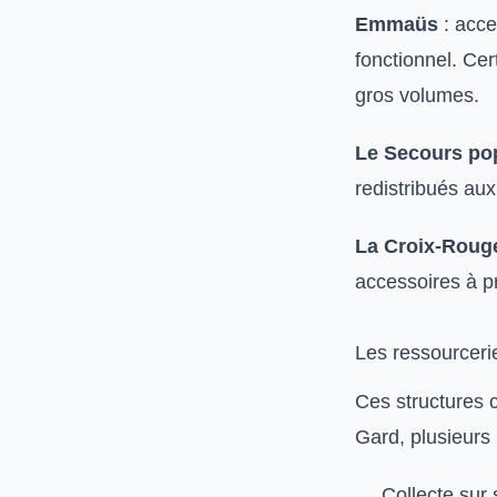
Emmaüs
: acce
fonctionnel. Ce
gros volumes.
Le Secours po
redistribués aux
La Croix-Roug
accessoires à pr
Les ressourcerie
Ces structures c
Gard, plusieurs 
Collecte sur 